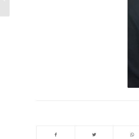
terapijska mogućnost u
našem Cent...