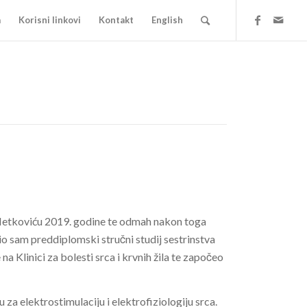
a
Korisni linkovi
Kontakt
English
 Metkoviću 2019. godine te odmah nakon toga
io sam preddiplomski stručni studij sestrinstva
a Klinici za bolesti srca i krvnih žila te započeo
za elektrostimulaciju i elektrofiziologiju srca.