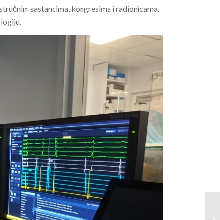
stručnim sastancima, kongresima i radionicama.
logiju.