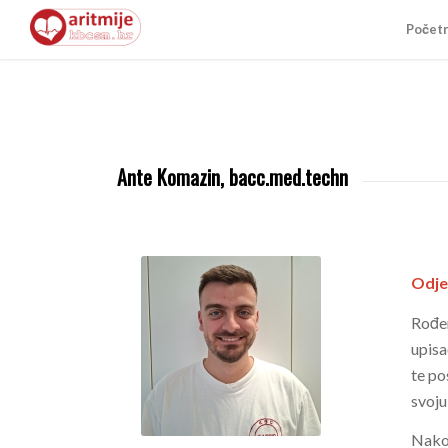
Počet
Ante Komazin, bacc.med.techn
Odjel
Rođen
upisa
te po
svoju
Nakon