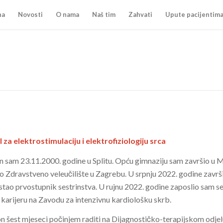
na
Novosti
O nama
Naš tim
Zahvati
Upute pacijentim
 za elektrostimulaciju i elektrofiziologiju srca
 sam 23.11.2000. godine u Splitu. Opću gimnaziju sam završio u
o Zdravstveno veleučilište u Zagrebu. U srpnju 2022. godine završ
stao prvostupnik sestrinstva. U rujnu 2022. godine zaposlio sam se n
 karijeru na Zavodu za intenzivnu kardiološku skrb.
 šest mjeseci počinjem raditi na Dijagnostičko-terapijskom odjelu 