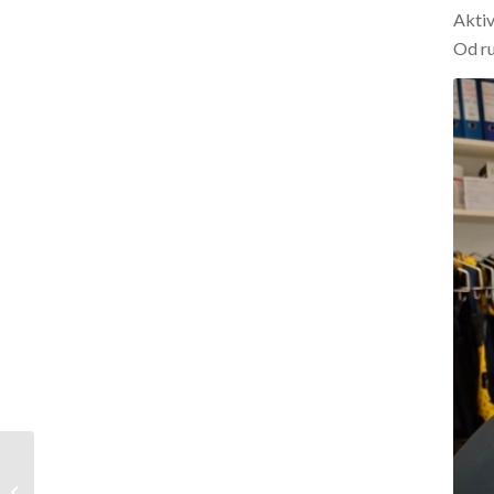
Aktiv
Od ru
Rhythmia HDx 3D
mapping system – nova