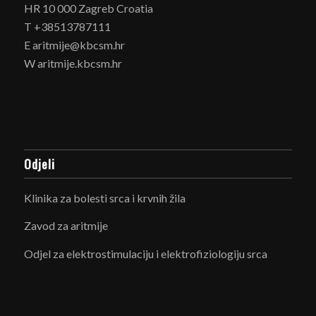
HR 10 000 Zagreb Croatia
T +38513787111
E aritmije@kbcsm.hr
W aritmije.kbcsm.hr
Odjeli
Klinika za bolesti srca i krvnih žila
Zavod za aritmije
Odjel za elektrostimulaciju i elektrofiziologiju srca