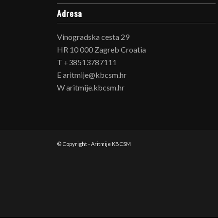
Adresa
Vinogradska cesta 29
HR 10 000 Zagreb Croatia
T +38513787111
E aritmije@kbcsm.hr
W aritmije.kbcsm.hr
© Copyright - Aritmije KBCSM