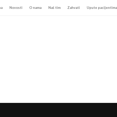
na
Novosti
O nama
Naš tim
Zahvati
Upute pacijentim