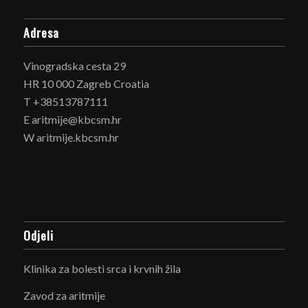
Adresa
Vinogradska cesta 29
HR 10 000 Zagreb Croatia
T +38513787111
E aritmije@kbcsm.hr
W aritmije.kbcsm.hr
Odjeli
Klinika za bolesti srca i krvnih žila
Zavod za aritmije