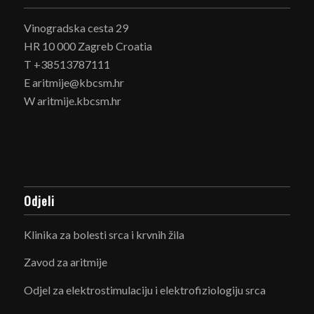
Vinogradska cesta 29
HR 10 000 Zagreb Croatia
T +38513787111
E aritmije@kbcsm.hr
W aritmije.kbcsm.hr
Odjeli
Klinika za bolesti srca i krvnih žila
Zavod za aritmije
Odjel za elektrostimulaciju i elektrofiziologiju srca