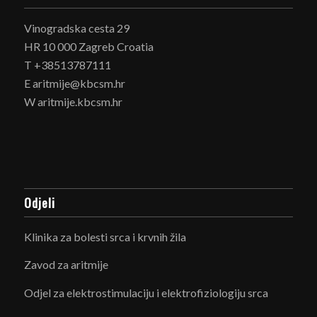
Vinogradska cesta 29
HR 10 000 Zagreb Croatia
T +38513787111
E aritmije@kbcsm.hr
W aritmije.kbcsm.hr
Odjeli
Klinika za bolesti srca i krvnih žila
Zavod za aritmije
Odjel za elektrostimulaciju i elektrofiziologiju srca