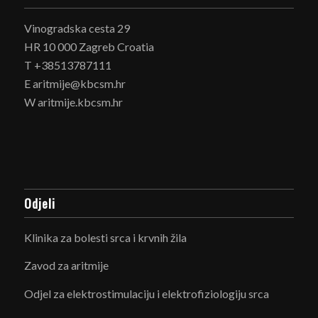
Vinogradska cesta 29
HR 10 000 Zagreb Croatia
T +38513787111
E aritmije@kbcsm.hr
W aritmije.kbcsm.hr
Odjeli
Klinika za bolesti srca i krvnih žila
Zavod za aritmije
Odjel za elektrostimulaciju i elektrofiziologiju srca