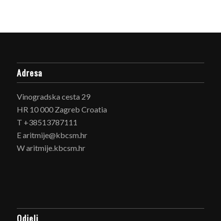
Adresa
Vinogradska cesta 29
HR 10 000 Zagreb Croatia
T +38513787111
E aritmije@kbcsm.hr
W aritmije.kbcsm.hr
Odjeli