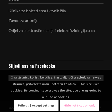
Klinika za bolesti srca i krvnih žila
Zavod za aritmije
Odjel za elektrostimulaciju i elektrofiziologiju srca
Slijedi nas na Facebooku
Ova stranica koristi kolačiće. Nastavljajući pregledavanje web
stranice, prihvaćate našu upotrebu kolačića. | This site uses
cookies. By continuing to browse the site, you are agreeing to
our use of cookies.
Prihvati | Accept settings
Hide notification only
© Copyright - Aritmije KBCSM