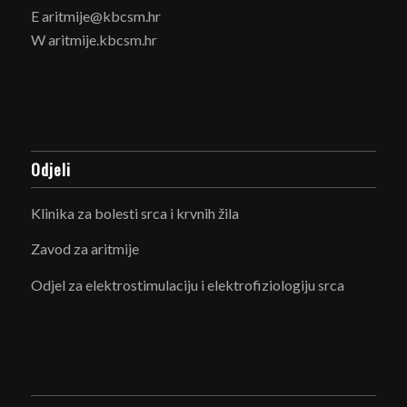
E aritmije@kbcsm.hr
W aritmije.kbcsm.hr
Odjeli
Klinika za bolesti srca i krvnih žila
Zavod za aritmije
Odjel za elektrostimulaciju i elektrofiziologiju srca