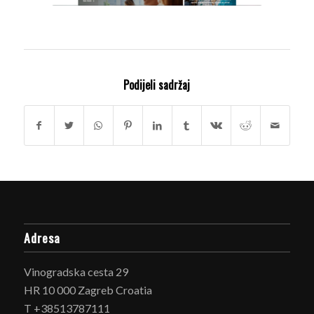
Podijeli sadržaj
Adresa
Vinogradska cesta 29
HR 10 000 Zagreb Croatia
T +38513787111