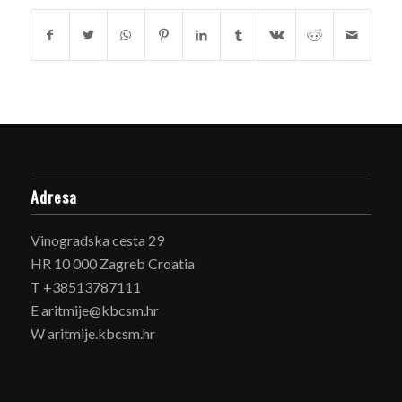
Adresa
Vinogradska cesta 29
HR 10 000 Zagreb Croatia
T +38513787111
E aritmije@kbcsm.hr
W aritmije.kbcsm.hr