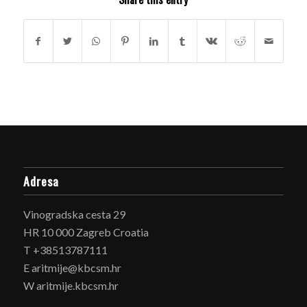
Adresa
Vinogradska cesta 29
HR 10 000 Zagreb Croatia
T +38513787111
E aritmije@kbcsm.hr
W aritmije.kbcsm.hr