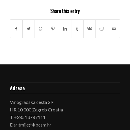
Share this entry
Adresa
Vinogradska cesta 29
HR 10 000 Zagreb Croatia
T +38513787111
E aritmije@kbcsm.hr