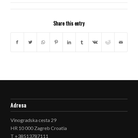
Share this entry
Adresa
Vinogradska cesta 29
HR 10 000 Zagreb Croatia
T +38513787111