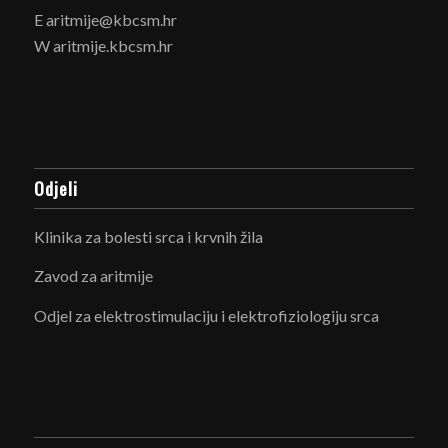
E aritmije@kbcsm.hr
W aritmije.kbcsm.hr
Odjeli
Klinika za bolesti srca i krvnih žila
Zavod za aritmije
Odjel za elektrostimulaciju i elektrofiziologiju srca