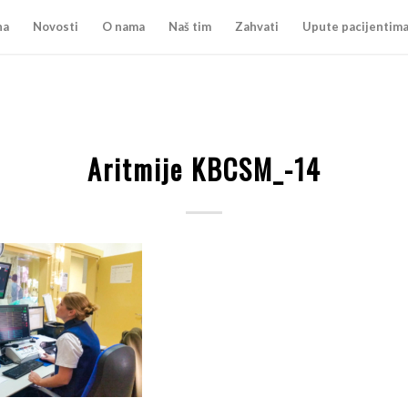
na
Novosti
O nama
Naš tim
Zahvati
Upute pacijentim
Aritmije KBCSM_-14