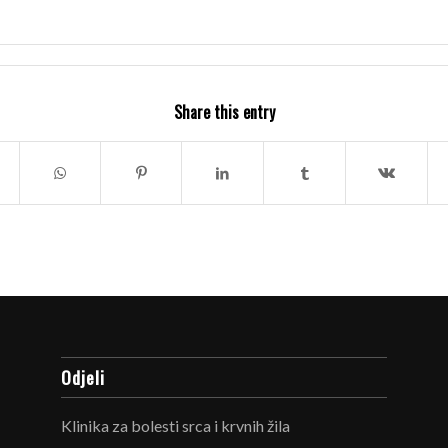
Share this entry
Odjeli
Klinika za bolesti srca i krvnih žila