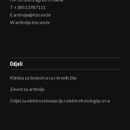
T +38513787111
E aritmije@kbcsm.hr
W aritmije.kbcsm.hr
Odjeli
Klinika za bolesti srca i krvnih žila
Zavod za aritmije
Odjel za elektrostimulaciju i elektrofiziologiju srca