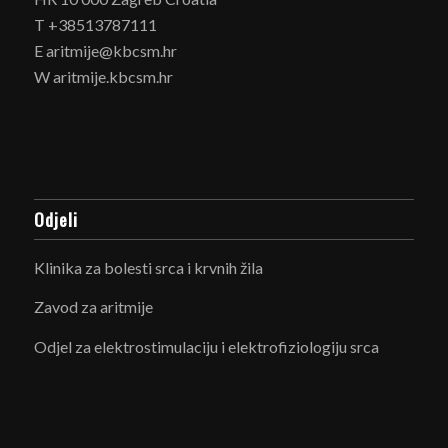
T +38513787111
E aritmije@kbcsm.hr
W aritmije.kbcsm.hr
Odjeli
Klinika za bolesti srca i krvnih žila
Zavod za aritmije
Odjel za elektrostimulaciju i elektrofiziologiju srca