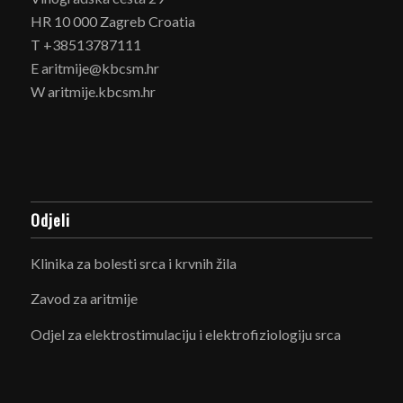
HR 10 000 Zagreb Croatia
T +38513787111
E aritmije@kbcsm.hr
W aritmije.kbcsm.hr
Odjeli
Klinika za bolesti srca i krvnih žila
Zavod za aritmije
Odjel za elektrostimulaciju i elektrofiziologiju srca