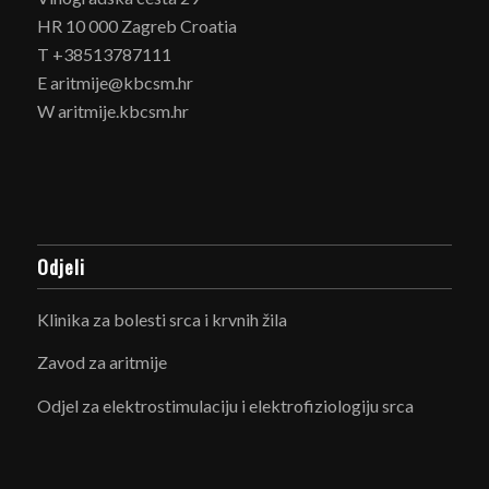
HR 10 000 Zagreb Croatia
T +38513787111
E aritmije@kbcsm.hr
W aritmije.kbcsm.hr
Odjeli
Klinika za bolesti srca i krvnih žila
Zavod za aritmije
Odjel za elektrostimulaciju i elektrofiziologiju srca