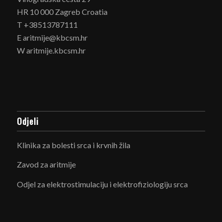
HR 10 000 Zagreb Croatia
T +38513787111
E aritmije@kbcsm.hr
W aritmije.kbcsm.hr
Odjeli
Klinika za bolesti srca i krvnih žila
Zavod za aritmije
Odjel za elektrostimulaciju i elektrofiziologiju srca