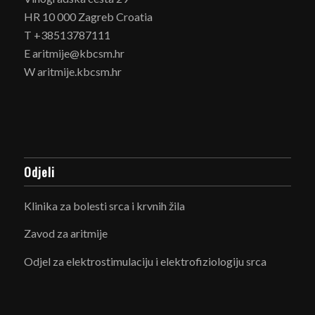
HR 10 000 Zagreb Croatia
T +38513787111
E aritmije@kbcsm.hr
W aritmije.kbcsm.hr
Odjeli
Klinika za bolesti srca i krvnih žila
Zavod za aritmije
Odjel za elektrostimulaciju i elektrofiziologiju srca