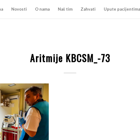
na
Novosti
O nama
Naš tim
Zahvati
Upute pacijentim
Aritmije KBCSM_-73