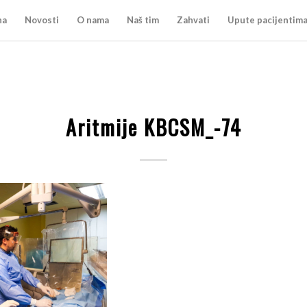
na
Novosti
O nama
Naš tim
Zahvati
Upute pacijentim
Aritmije KBCSM_-74