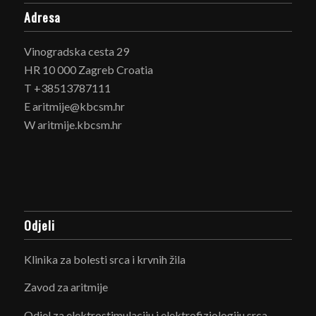
Adresa
Vinogradska cesta 29
HR 10 000 Zagreb Croatia
T +38513787111
E aritmije@kbcsm.hr
W aritmije.kbcsm.hr
Odjeli
Klinika za bolesti srca i krvnih žila
Zavod za aritmije
Odjel za elektrostimulaciju i elektrofiziologiju srca