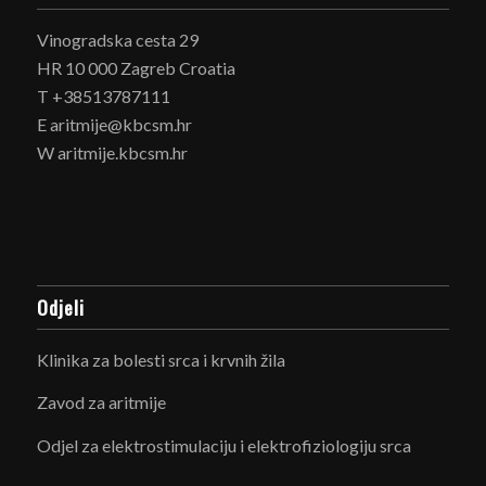
Vinogradska cesta 29
HR 10 000 Zagreb Croatia
T +38513787111
E aritmije@kbcsm.hr
W aritmije.kbcsm.hr
Odjeli
Klinika za bolesti srca i krvnih žila
Zavod za aritmije
Odjel za elektrostimulaciju i elektrofiziologiju srca