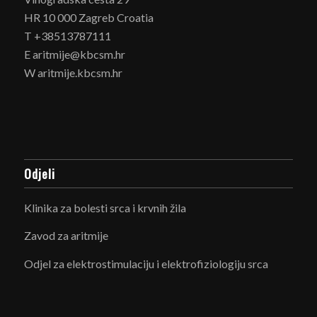
HR 10 000 Zagreb Croatia
T +38513787111
E aritmije@kbcsm.hr
W aritmije.kbcsm.hr
Odjeli
Klinika za bolesti srca i krvnih žila
Zavod za aritmije
Odjel za elektrostimulaciju i elektrofiziologiju srca