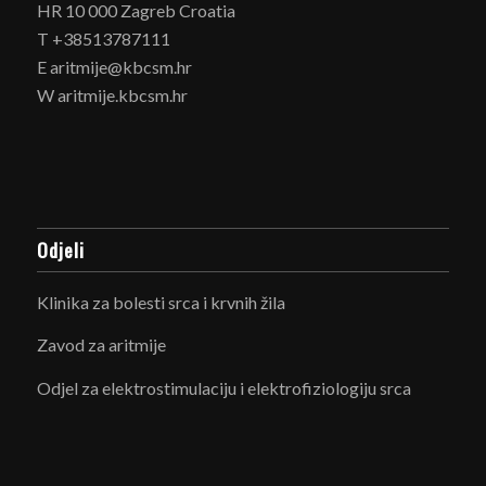
HR 10 000 Zagreb Croatia
T +38513787111
E aritmije@kbcsm.hr
W aritmije.kbcsm.hr
Odjeli
Klinika za bolesti srca i krvnih žila
Zavod za aritmije
Odjel za elektrostimulaciju i elektrofiziologiju srca