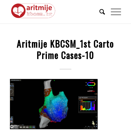
Aritmije KBCSM_1st Carto
Prime Cases-10