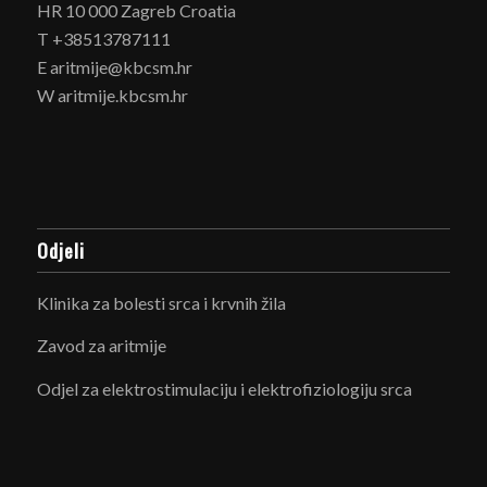
HR 10 000 Zagreb Croatia
T +38513787111
E aritmije@kbcsm.hr
W aritmije.kbcsm.hr
Odjeli
Klinika za bolesti srca i krvnih žila
Zavod za aritmije
Odjel za elektrostimulaciju i elektrofiziologiju srca