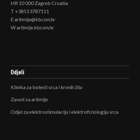
HR 10 000 Zagreb Croatia
T +38513787111
E aritmije@kbcsm.hr
W aritmije.kbcsm.hr
Odjeli
Klinika za bolesti srca i krvnih žila
Zavod za aritmije
Odjel za elektrostimulaciju i elektrofiziologiju srca