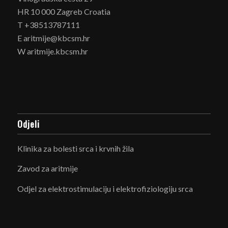
HR 10 000 Zagreb Croatia
T +38513787111
E aritmije@kbcsm.hr
W aritmije.kbcsm.hr
Odjeli
Klinika za bolesti srca i krvnih žila
Zavod za aritmije
Odjel za elektrostimulaciju i elektrofiziologiju srca