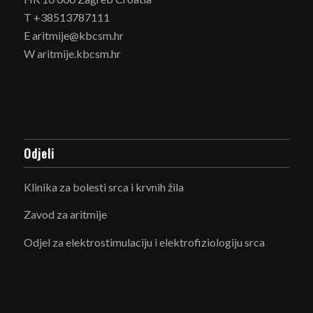
T +38513787111
E aritmije@kbcsm.hr
W aritmije.kbcsm.hr
Odjeli
Klinika za bolesti srca i krvnih žila
Zavod za aritmije
Odjel za elektrostimulaciju i elektrofiziologiju srca