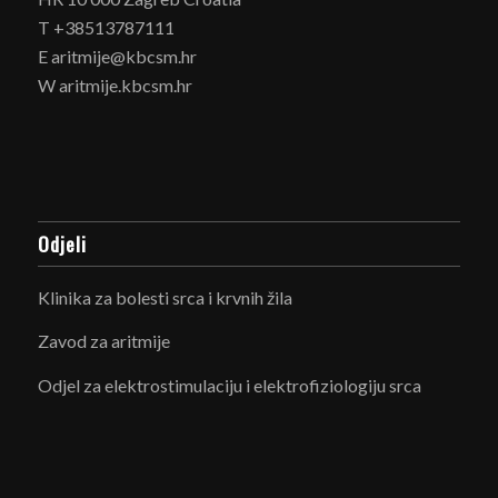
T +38513787111
E aritmije@kbcsm.hr
W aritmije.kbcsm.hr
Odjeli
Klinika za bolesti srca i krvnih žila
Zavod za aritmije
Odjel za elektrostimulaciju i elektrofiziologiju srca