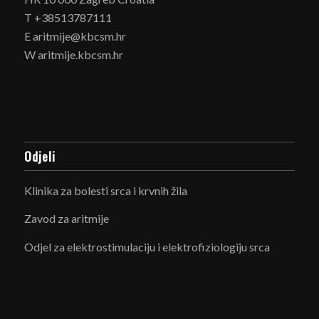
T +38513787111
E aritmije@kbcsm.hr
W aritmije.kbcsm.hr
Odjeli
Klinika za bolesti srca i krvnih žila
Zavod za aritmije
Odjel za elektrostimulaciju i elektrofiziologiju srca