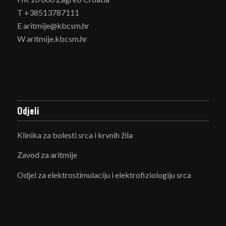
T +38513787111
E aritmije@kbcsm.hr
W aritmije.kbcsm.hr
Odjeli
Klinika za bolesti srca i krvnih žila
Zavod za aritmije
Odjel za elektrostimulaciju i elektrofiziologiju srca