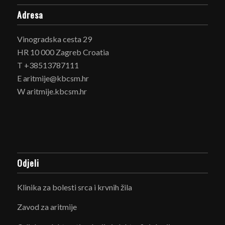
Adresa
Vinogradska cesta 29
HR 10 000 Zagreb Croatia
T +38513787111
E aritmije@kbcsm.hr
W aritmije.kbcsm.hr
Odjeli
Klinika za bolesti srca i krvnih žila
Zavod za aritmije