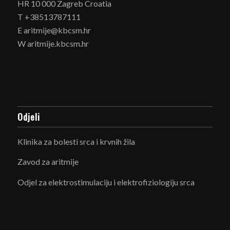
HR 10 000 Zagreb Croatia
T +38513787111
E aritmije@kbcsm.hr
W aritmije.kbcsm.hr
Odjeli
Klinika za bolesti srca i krvnih žila
Zavod za aritmije
Odjel za elektrostimulaciju i elektrofiziologiju srca