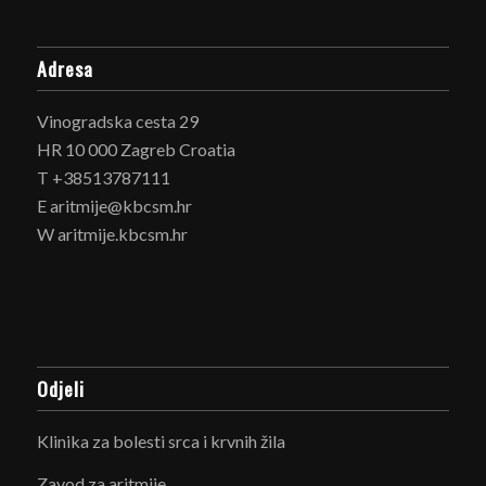
Adresa
Vinogradska cesta 29
HR 10 000 Zagreb Croatia
T +38513787111
E aritmije@kbcsm.hr
W aritmije.kbcsm.hr
Odjeli
Klinika za bolesti srca i krvnih žila
Zavod za aritmije