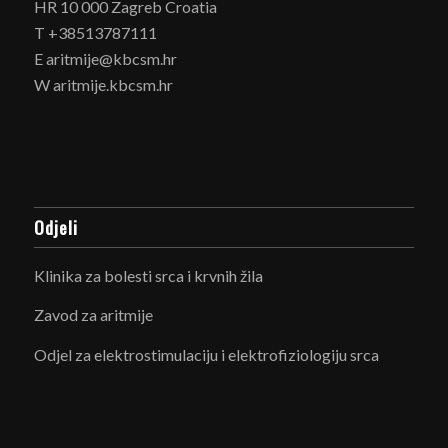
HR 10 000 Zagreb Croatia
T +38513787111
E aritmije@kbcsm.hr
W aritmije.kbcsm.hr
Odjeli
Klinika za bolesti srca i krvnih žila
Zavod za aritmije
Odjel za elektrostimulaciju i elektrofiziologiju srca