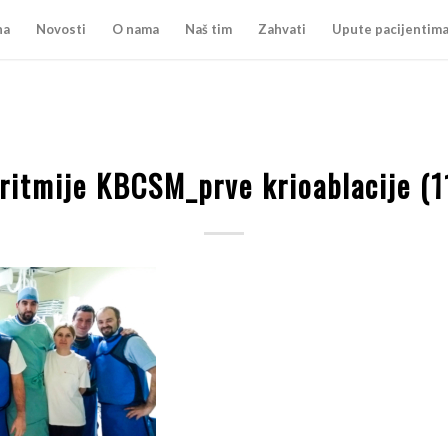
na
Novosti
O nama
Naš tim
Zahvati
Upute pacijentim
ritmije KBCSM_prve krioablacije (1