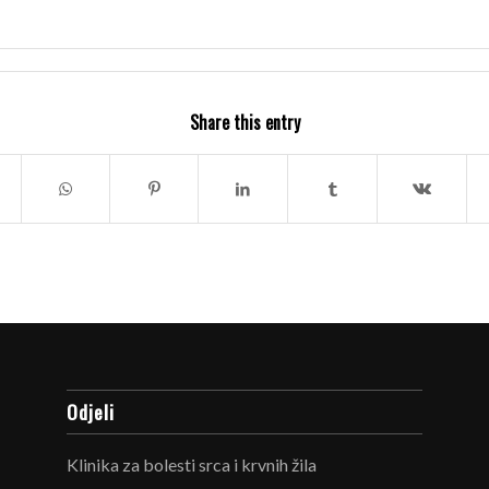
Share this entry
Odjeli
Klinika za bolesti srca i krvnih žila