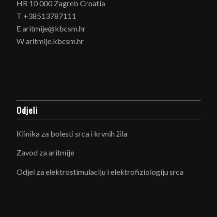
HR 10 000 Zagreb Croatia
T +38513787111
E aritmije@kbcsm.hr
W aritmije.kbcsm.hr
Odjeli
Klinika za bolesti srca i krvnih žila
Zavod za aritmije
Odjel za elektrostimulaciju i elektrofiziologiju srca