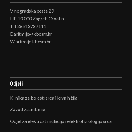
Vinogradska cesta 29
HR 10 000 Zagreb Croatia
T +38513787111
E aritmije@kbcsm.hr
W aritmije.kbcsm.hr
Odjeli
Klinika za bolesti srca i krvnih žila
Zavod za aritmije
Odjel za elektrostimulaciju i elektrofiziologiju srca