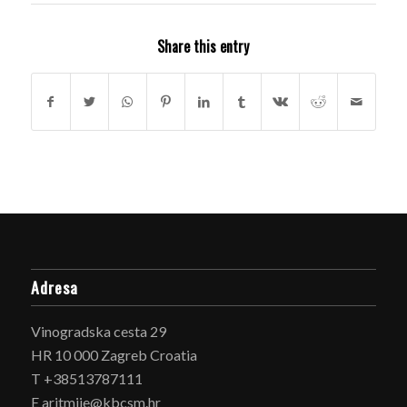
Share this entry
Adresa
Vinogradska cesta 29
HR 10 000 Zagreb Croatia
T +38513787111
E aritmije@kbcsm.hr