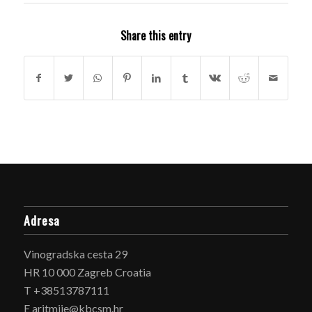
Share this entry
Adresa
Vinogradska cesta 29
HR 10 000 Zagreb Croatia
T +38513787111
E aritmije@kbcsm.hr