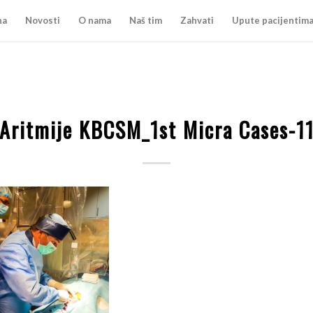
na
Novosti
O nama
Naš tim
Zahvati
Upute pacijentim
Aritmije KBCSM_1st Micra Cases-1