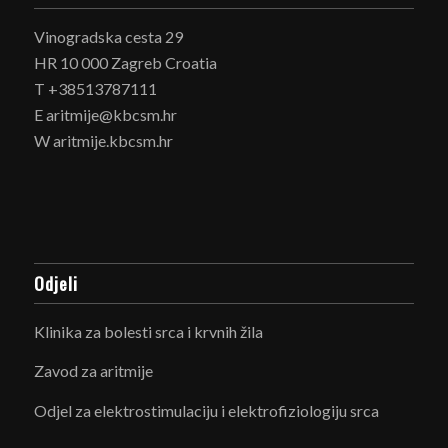
Vinogradska cesta 29
HR 10 000 Zagreb Croatia
T +38513787111
E aritmije@kbcsm.hr
W aritmije.kbcsm.hr
Odjeli
Klinika za bolesti srca i krvnih žila
Zavod za aritmije
Odjel za elektrostimulaciju i elektrofiziologiju srca