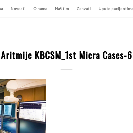
na
Novosti
O nama
Naš tim
Zahvati
Upute pacijentim
Aritmije KBCSM_1st Micra Cases-6