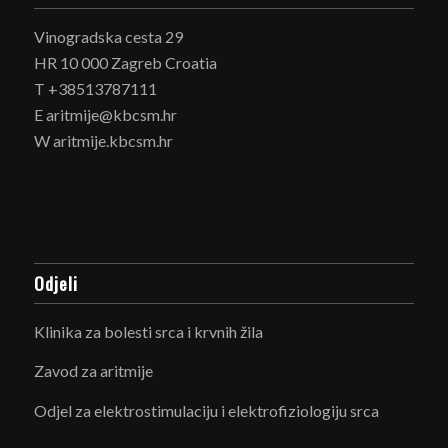
Vinogradska cesta 29
HR 10 000 Zagreb Croatia
T +38513787111
E aritmije@kbcsm.hr
W aritmije.kbcsm.hr
Odjeli
Klinika za bolesti srca i krvnih žila
Zavod za aritmije
Odjel za elektrostimulaciju i elektrofiziologiju srca