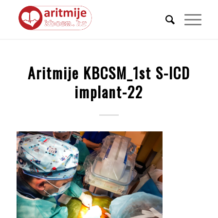
Aritmije KBCSM_1st S-ICD
implant-22