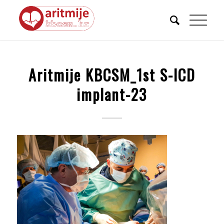
Aritmije KBCSM_1st S-ICD
implant-23