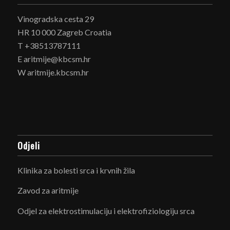
Vinogradska cesta 29
HR 10 000 Zagreb Croatia
T +38513787111
E aritmije@kbcsm.hr
W aritmije.kbcsm.hr
Odjeli
Klinika za bolesti srca i krvnih žila
Zavod za aritmije
Odjel za elektrostimulaciju i elektrofiziologiju srca