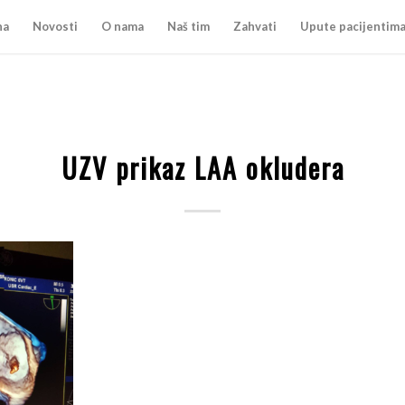
na
Novosti
O nama
Naš tim
Zahvati
Upute pacijentim
UZV prikaz LAA okludera