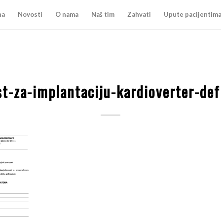
na
Novosti
O nama
Naš tim
Zahvati
Upute pacijentim
t-za-implantaciju-kardioverter-def