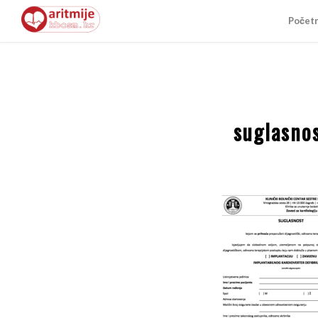
Počet
suglasnos