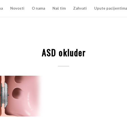
na
Novosti
O nama
Naš tim
Zahvati
Upute pacijentim
ASD okluder