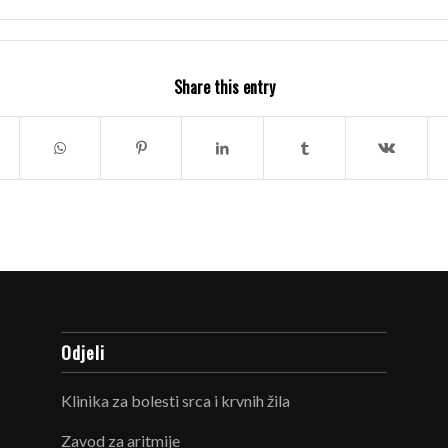
Share this entry
Odjeli
Klinika za bolesti srca i krvnih žila
Zavod za aritmije